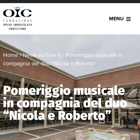
MENU
Home
/
News ed Eventi
/
Pomeriggio musicale in
compagnia del duo “Nicola e Roberto”
Pomeriggio musicale
in compagnia del duo
“Nicola e Roberto”