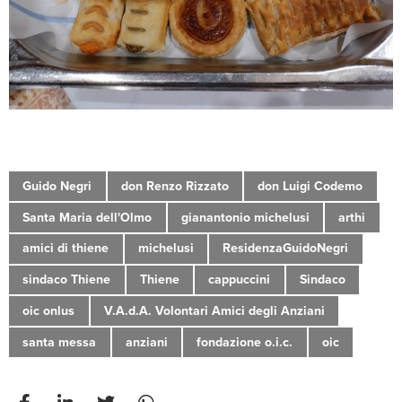
Guido Negri
don Renzo Rizzato
don Luigi Codemo
Santa Maria dell'Olmo
gianantonio michelusi
arthi
amici di thiene
michelusi
ResidenzaGuidoNegri
sindaco Thiene
Thiene
cappuccini
Sindaco
oic onlus
V.A.d.A. Volontari Amici degli Anziani
santa messa
anziani
fondazione o.i.c.
oic