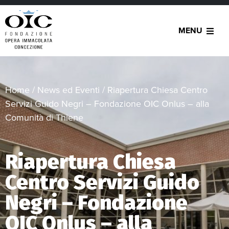
MENU
Home
/
News ed Eventi
/
Riapertura Chiesa Centro
Servizi Guido Negri – Fondazione OIC Onlus – alla
Comunità di Thiene
Riapertura Chiesa
Centro Servizi Guido
Negri – Fondazione
OIC Onlus – alla