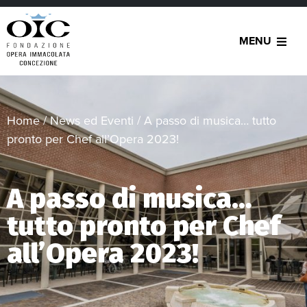
MENU
Home
/
News ed Eventi
/
A passo di musica… tutto
pronto per Chef all’Opera 2023!
A passo di musica…
tutto pronto per Chef
all’Opera 2023!