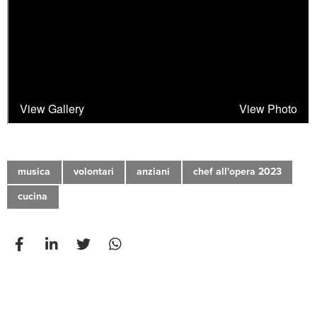
musica
volontari
anziani
chef all'opera 2023
cucina